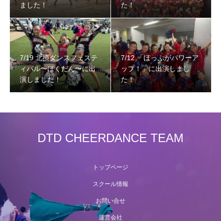
ました！
た！
7/19 北摂ダンスフェステ
7/12 「ほっぷがパワーア
ィバル〜ほくだん〜に出
ップ！」に出演しまし
演しました！
た！
DTD CHEERDANCE TEAM
トップページ
スクール情報
お問い合せ
運営会社