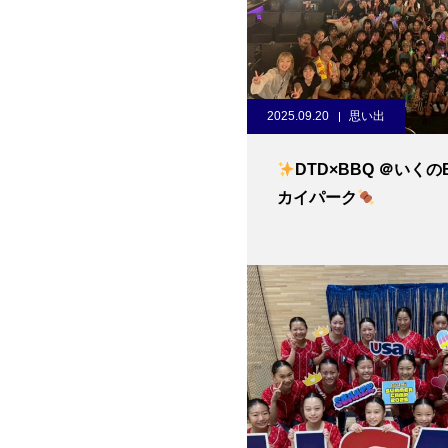
2025.09.20
思い出
DTD×BBQ ＠いくの
カイパーク