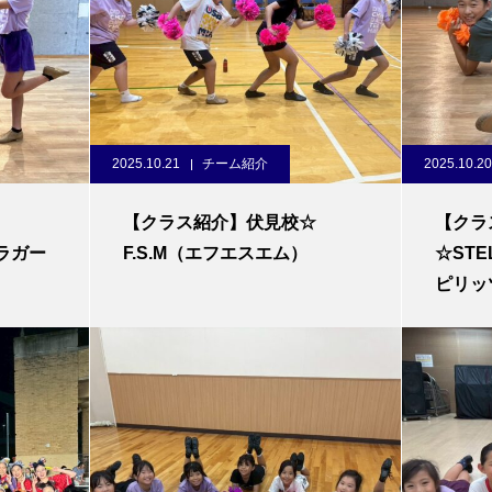
2025.10.21
チーム紹介
2025.10.20
【クラス紹介】伏見校☆
【クラ
テラガー
F.S.M（エフエスエム）
☆STE
ピリッ