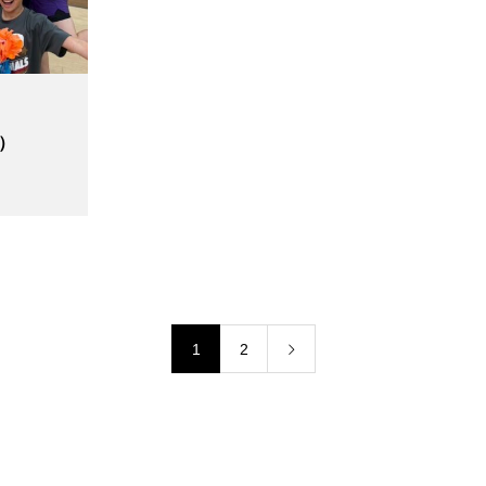
ー）
1
2