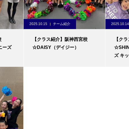
2025.10.15
チーム紹介
2025.10.14
校
【クラス紹介】阪神西宮校
【クラ
イニーズ
☆DAISY（デイジー）
☆SHI
ズ キ