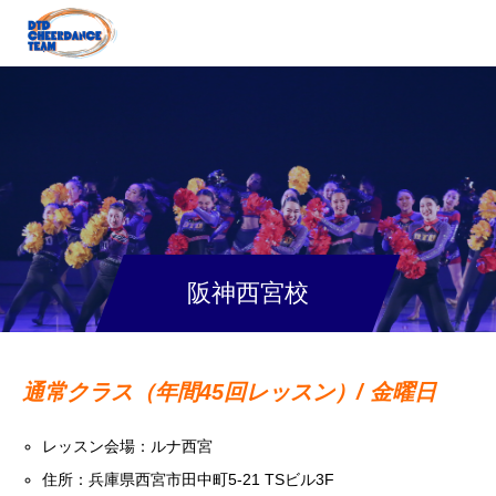
阪神西宮校
通常クラス（年間45回レッスン）/ 金曜日
レッスン会場：ルナ西宮
住所：兵庫県西宮市田中町5-21 TSビル3F