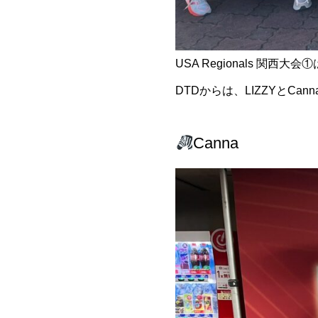
USA Regionals 関
DTDからは、LIZZYとCa
Canna