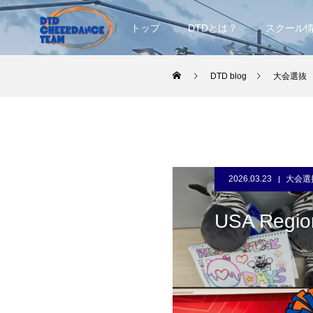
トップ
DTDとは？
スクール
DTD blog
大会選抜
2026.03.23
大会選
USA Re