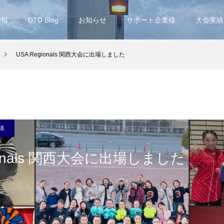
情報
DTD Blog
お知らせ
サポート企業様
大会実績
USA Regionals 関西大会に出場しました
抜
gionals 関西大会に出場しました