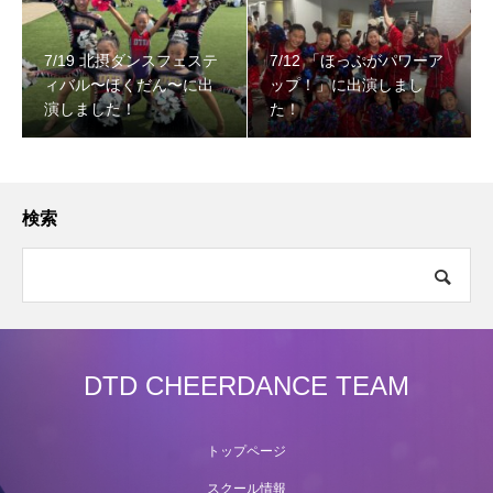
7/19 北摂ダンスフェステ
7/12 「ほっぷがパワーア
ィバル〜ほくだん〜に出
ップ！」に出演しまし
演しました！
た！
検索
DTD CHEERDANCE TEAM
トップページ
スクール情報