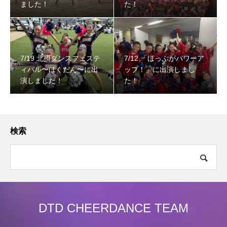
ました！
た！
7/19 北摂ダンスフェステ
7/12 「ほっぷがパワーア
ィバル〜ほくだん〜に出
ップ！」に出演しまし
演しました！
た！
検索
DTD CHEERDANCE TEAM