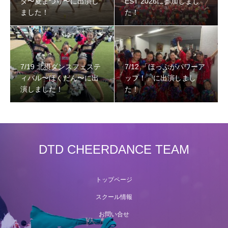
タ〜夏まつり〜に出演し
EST 2026に参加しまし
ました！
た！
7/19 北摂ダンスフェステ
7/12 「ほっぷがパワーア
ィバル〜ほくだん〜に出
ップ！」に出演しまし
演しました！
た！
DTD CHEERDANCE TEAM
トップページ
スクール情報
お問い合せ