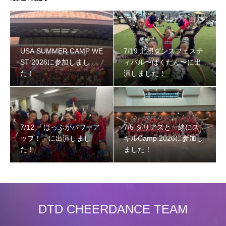
USA SUMMER CAMP WE
7/19 北摂ダンスフェステ
ST 2026に参加しまし
ィバル〜ほくだん〜に出
た！
演しました！
7/12 「ほっぷがパワーア
7/5 ダリアスと一緒にス
ップ！」に出演しまし
キルCamp 2026に参加し
た！
ました！
DTD CHEERDANCE TEAM