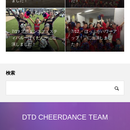
ました！
た！
7/19 北摂ダンスフェステ
7/12 「ほっぷがパワーア
ィバル〜ほくだん〜に出
ップ！」に出演しまし
演しました！
た！
検索
DTD CHEERDANCE TEAM