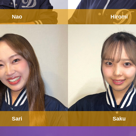
Nao
Hiromi
Sari
Saku